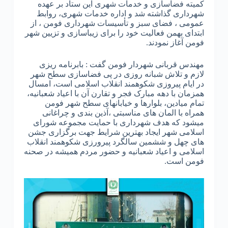
کمیته فضاسازی و خدمات شهری این ستاد بر عهده
شهرداری گذاشته شد و اداره خدمات شهری، روابط
عمومی ، فضای سبز و تأسیسات شهرداری فومن ، از
ابتدای بهمن فعالیت خود را برای زیباسازی و تزیین شهر
فومن آغاز نمودند.
مهندس قربانی شهردار فومن گفت : بابرنامه ریزی
لازم و تلاش شبانه روزی در پی فضاسازی سطح شهر
در ایام پیروزی شکوهمند انقلاب اسلامی است، امسال
همزمان با دهه مبارک فجر و تقارن آن با اعیاد شعبانیه،
تمام میادین، بلوارها و خیابانهای سطح شهر فومن
همراه با المان های مناسبتی ،آذین بندی و چراغانی
میشود که هدف شهرداری با حمایت مجموعه شورای
اسلامی شهر ایجاد بهترین شرایط جهت برگزاری جشن
های چهل و ششمین سالگرد پیرورزی شکوهمند انقلاب
اسلامی و اعیاد شعبانیه و حضور مردم همیشه در صحنه
فومن است.