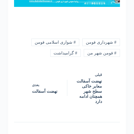
# شهرداری فومن
# شواری اسلامی فومن
# فومن شهر من
# گرامیداشت
قبلی
نهضت آسفالت
بعدی
معابر خاکی
سطح شهر
نهضت آسفالت
همچنان ادامه
دارد