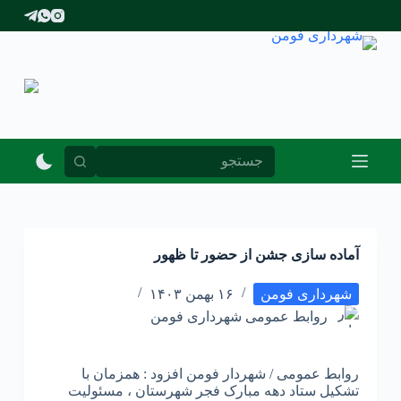
پ
ر
ش
ب
ه
م
ح
ت
و
ا
آماده سازی جشن از حضور تا ظهور
شهرداری فومن
۱۶ بهمن ۱۴۰۳
روابط عمومی شهرداری فومن
روابط عمومی / شهردار فومن افزود : همزمان با
تشکیل ستاد دهه مبارک فجر شهرستان ، مسئولیت