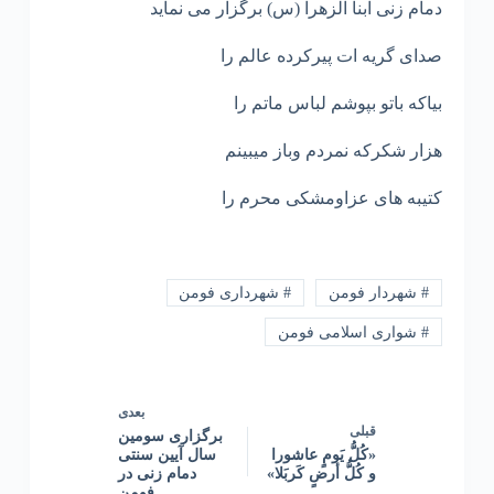
دمام زنی ابنا الزهرا (س) برگزار می نماید
صدای گریه ات پیرکرده عالم را
بیاکه باتو بپوشم لباس ماتم را
هزار شکرکه نمردم وباز میبینم
کتیبه های عزاومشکی محرم را
# شهردار فومن
# شهرداری فومن
# شواری اسلامی فومن
بعدی
قبلی
برگزاری سومین
«کُلُّ یَومٍ عاشورا
سال آیین سنتی
و کُلُّ أرضٍ کَربَلا»
دمام زنی در
فومن