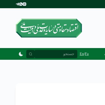
پ
ر
ش
ب
ه
م
ح
ت
و
ا
En
/
Fa
پیوند ها
ورود کارکنان