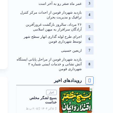
عمر ماه صفر رو به آخر است
بازدید شهردار فومن از احداث مرکز کنترل
ترافیک و مدیریت بحران
۲۶ مرداد، سالروز بازگشت غرورآفرین
آزادگان سرافراز به میهن اسلامی
اجرای طرح لوله گذاری انهار سطح شهر
توسط شهرداری فومن
اربعین حسینی
بازدید شهردار فومن از مراحل پایانی ایستگاه
آتش نشانی و خدمات ایمنی شماره ۲
شهرداری فومن
رویدادهای اخیر
اخبار
بسیج لشگر مخلص
خداست
۵ آذر ۱۴۰۴
۲:۰۵ ب.ظ