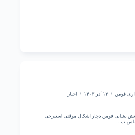
اری فومن
۱۳ آذر ۱۴۰۳
اخبار
وط سامانه 125 آتش نشانی فومن دچار اشکال موقتی استبرخی
تماس ب…