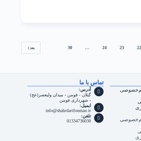
30
…
24
23
2
بعد
تماس با ما
م‌خصوصی
آدرس:
گیلان - فومن - میدان ولیعصر(عج)
- شهرداری فومن
ی
ایمیل:
ری
info@shahrdarifouman.ir
تلفن:
م‌خصوصی
01334736030
ی
ری