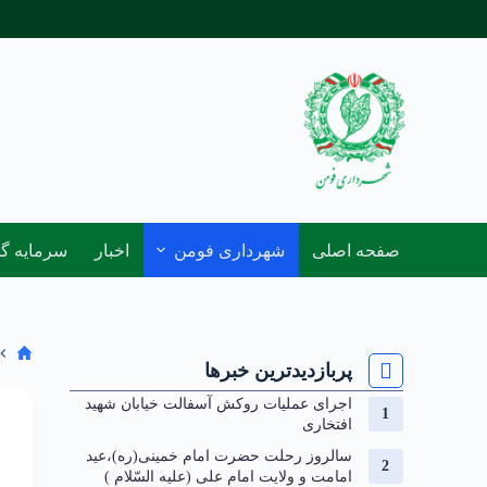
صفحه اصلی
شهرداری فومن
اخبار
سرمایه گ
پربازدیدترین خبرها
اجرای عملیات روکش آسفالت خیابان شهید
افتخاری
سالروز رحلت حضرت امام خمینی(ره)،عید
امامت و ولایت امام علی (علیه السّلام )