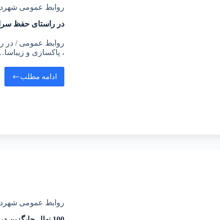
روابط عمومی شهرد
در راستای حفظ سر
روابط عمومی / در 
، پاکسازی و زیباسا
ادامه مطلب
روابط عمومی شهرد
100 نهال جایگزین درختان خطرآفرین تونل سبز فومن می‌شود