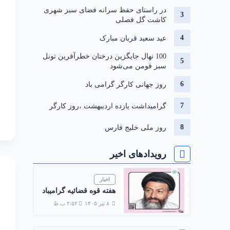
در راستای حفظ سرانه فضای سبز شهری
کاشت گل فصلی
عید سعید قربان مبارک
100 نهال جایگزین درختان خطرآفرین تونل
سبز فومن می‌شود
روز جهانی کارگر گرامی باد
گرامیداشت یازده اردیبهشت ،روز کارگر
روز ملی خلیج فارس
رویدادهای اخیر
اخبار
هفته قوه قضائیه گرامیباد
۸ تیر ۱۴۰۵
۲:۵۲ ب.ظ