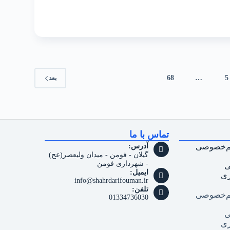
68
…
5
بعد
تماس با ما
م‌خصوصی
آدرس:
گیلان - فومن - میدان ولیعصر(عج)
- شهرداری فومن
ی
ایمیل:
ری
info@shahrdarifouman.ir
تلفن:
م‌خصوصی
01334736030
ی
ری