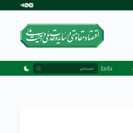
پ
ر
ش
ب
ه
م
ح
ت
و
ا
En
/
Fa
پیوند ها
ورود کارکنان