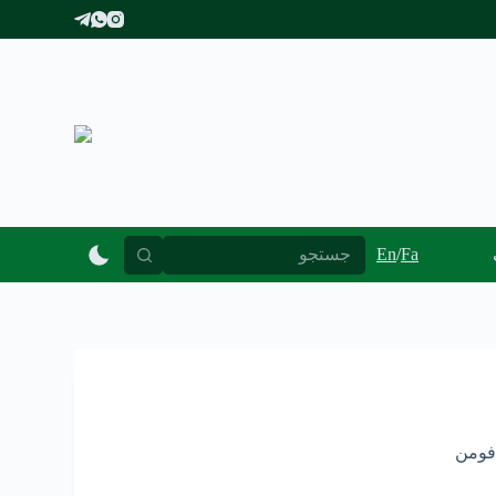
پ
ر
ش
ب
ه
م
ح
ت
و
ا
En
/
Fa
پیوند ها
ورود کارکنان
فومن